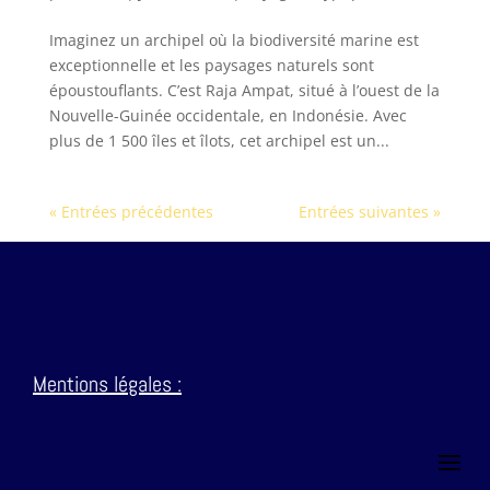
Imaginez un archipel où la biodiversité marine est
exceptionnelle et les paysages naturels sont
époustouflants. C’est Raja Ampat, situé à l’ouest de la
Nouvelle-Guinée occidentale, en Indonésie. Avec
plus de 1 500 îles et îlots, cet archipel est un...
« Entrées précédentes
Entrées suivantes »
Mentions
légales :