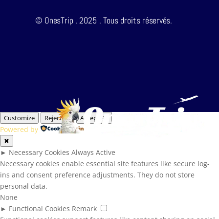
© OnesTrip . 2025 . Tous droits réservés.
Customize
Reject All
Accept All
Powered by
✖
►
Necessary Cookies
Always Active
Necessary cookies enable essential site features like secure log-
ins and consent preference adjustments. They do not store
personal data.
None
►
Functional Cookies
Remark