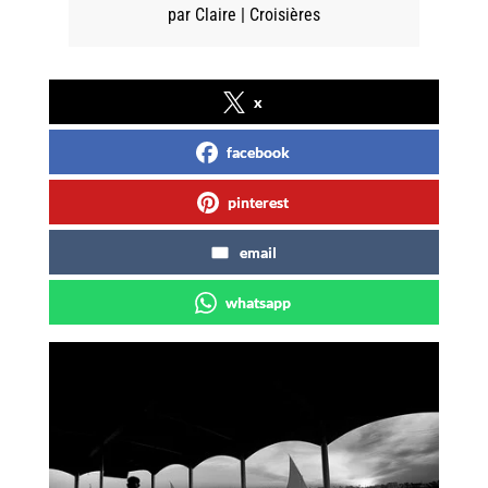
par
Claire
|
Croisières
x
facebook
pinterest
email
whatsapp