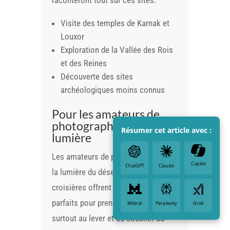
raconteront tout sur ces sites.
Visite des temples de Karnak et
Louxor
Exploration de la Vallée des Rois
et des Reines
Découverte des sites
archéologiques moins connus
Pour les amateurs de
photographie et de
Résumer cet article avec :
lumière
Les amateurs de photo adoreraient
Copilot
ChatGPT
Claude
la lumière du désert égyptien. Les
croisières offrent des moments
parfaits pour prendre des photos,
Mistral
Perplexity
Grok
surtout au lever et au coucher du