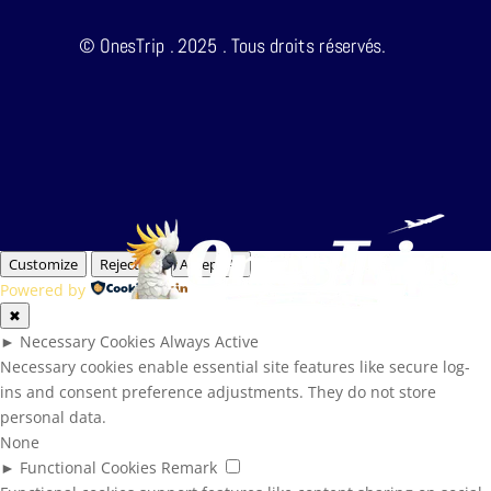
© OnesTrip . 2025 . Tous droits réservés.
Customize
Reject All
Accept All
Powered by
✖
►
Necessary Cookies
Always Active
Necessary cookies enable essential site features like secure log-
ins and consent preference adjustments. They do not store
personal data.
None
►
Functional Cookies
Remark