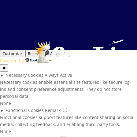
Customize
Reject All
Accept All
Powered by
✖
►
Necessary Cookies
Always Active
Necessary cookies enable essential site features like secure log-
ins and consent preference adjustments. They do not store
personal data.
None
►
Functional Cookies
Remark
Functional cookies support features like content sharing on social
media, collecting feedback, and enabling third-party tools.
None