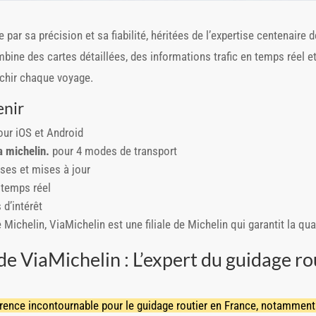
e par sa précision et sa fiabilité, héritées de l’expertise centenaire 
mbine des cartes détaillées, des informations trafic en temps réel 
richir chaque voyage.
enir
our iOS et Android
a michelin.
pour 4 modes de transport
ses et mises à jour
 temps réel
d’intérêt
 Michelin, ViaMichelin est une filiale de Michelin qui garantit la qua
e ViaMichelin : L’expert du guidage ro
ence incontournable pour le guidage routier en France, notamment 