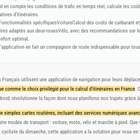
d en compte les conditions de trafic en temps réel, calcule les coût
tives d’itinéraires.
onctionnalités spécifiquesVoitureCalcul des coûts de carburant et
ires adaptés aux deux-rouesVélo, avec des recommandations sur 
nfort optimal.
l’application en fait un compagnon de route indispensable pour tou
Français utilisent une application de navigation pour leurs déplac
e comme le choix privilégié pour le calcul d’itinéraires en France
. 
roid, révolutionne la façon dont nous planifions nos trajets grâce à
 de simples cartes routières, incluant des services numériques avan
tre modes de transport : voiture, moto, vélo et marche à pied. Que
cycliste du dimanche, cette application a la solution pour vous en