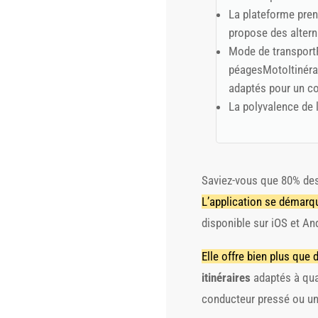
La plateforme pren
propose des alterna
Mode de transportF
péagesMotoItinéra
adaptés pour un co
La polyvalence de 
Saviez-vous que 80% des 
L’application se démarqu
disponible sur iOS et And
Elle offre bien plus que
itinéraires
adaptés à qua
conducteur pressé ou un 