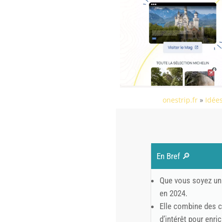
onestrip.fr
»
Idée
En Bref 🔎
Que vous soyez un 
en 2024.
Elle combine des c
d’intérêt pour enri