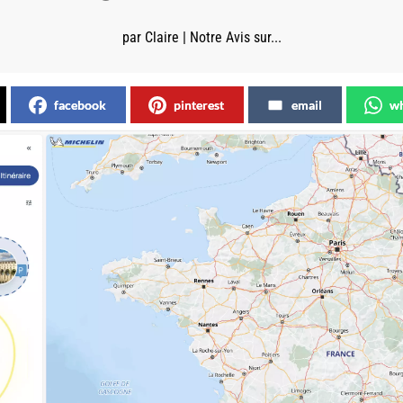
par
Claire
|
Notre Avis sur...
facebook
pinterest
email
wh