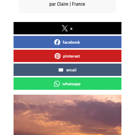
par
Claire
|
France
x
facebook
pinterest
email
whatsapp