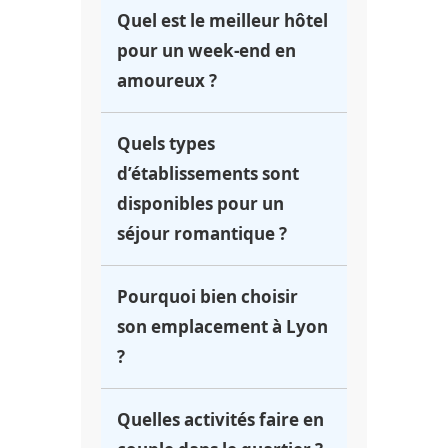
Quel est le meilleur hôtel
pour un week-end en
amoureux ?
L’hôtel Keystone est un
Quels types
excellent choix avec ses
d’établissements sont
chambres modernes et sa
disponibles pour un
vue romantique sur la
séjour romantique ?
Saône.
Des hôtels de luxe avec
Pourquoi bien choisir
vue, des établissements
son emplacement à Lyon
avec spa, ou encore des
?
hébergements de charme
plus accessibles.
La localisation permet
Quelles activités faire en
d’accéder facilement aux