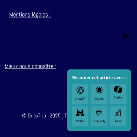
Mentions
légales :
Mieux nous connaître :
Résumer cet article avec :
Copilot
ChatGPT
Claude
© OnesTrip . 2025 . Tous droits réservés.
Mistral
Perplexity
Grok