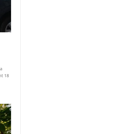
La
nt 18