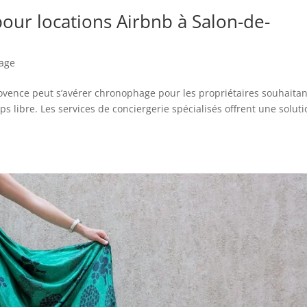
pour locations Airbnb à Salon-de-
yage
rovence peut s’avérer chronophage pour les propriétaires souhaitan
ps libre. Les services de conciergerie spécialisés offrent une soluti