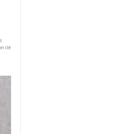
t
on clé