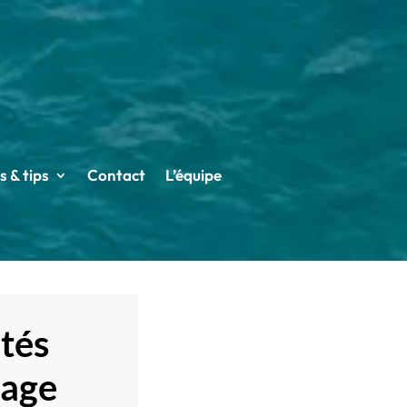
s & tips
Contact
L’équipe
ités
yage