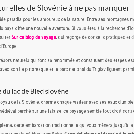
turelles de Slovénie à ne pas manquer
able paradis pour les amoureux de la nature. Entre ses montagnes 
du pays offre une nouvelle aventure. Si vous êtes à la recherche d’id
sulter
Sur ce blog de voyage
, qui regorge de conseils pratiques et d
d’Europe.
résors naturels qui font sa renommée et constituent des étapes ess
 avec son île pittoresque et le parc national du Triglav figurent parmi
 du lac de Bled slovène
e joyau de la Slovénie, charme chaque visiteur avec ses eaux d’un bl
diéval perché sur une falaise, ce paysage semble tout droit sorti 
letna, cette embarcation traditionnelle qui vous mènera jusqu’à la p
 tenter par la célèbre kremšnita.
Cette délicieuse pâtisserie à la cr