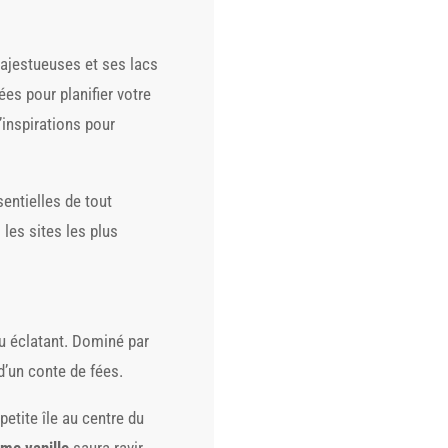
majestueuses et ses lacs
ées pour planifier votre
’inspirations pour
entielles de tout
 les sites les plus
eu éclatant. Dominé par
d’un conte de fées.
etite île au centre du
ème vanille
saura ravir