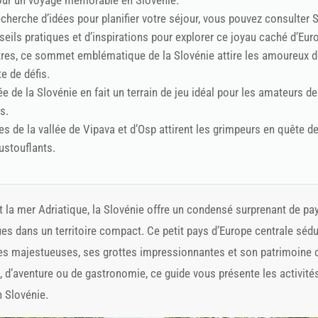
our un voyage mémorable en Slovénie.
echerche d’idées pour planifier votre séjour, vous pouvez consulter 
eils pratiques et d’inspirations pour explorer ce joyau caché d’Eur
es, ce sommet emblématique de la Slovénie attire les amoureux de 
e de défis.
e de la Slovénie en fait un terrain de jeu idéal pour les amateurs d
s.
es de la vallée de Vipava et d’Osp attirent les grimpeurs en quête de
stouflants.
t la mer Adriatique, la Slovénie offre un condensé surprenant de pa
es dans un territoire compact. Ce petit pays d’Europe centrale sédu
es majestueuses, ses grottes impressionnantes et son patrimoine c
 d’aventure ou de gastronomie, ce guide vous présente les activité
 Slovénie.