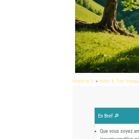
onestrip.fr
»
Idées & Tips Voyag
En Bref 🔎
Que vous soyez ama