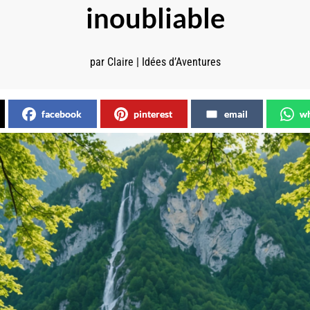
inoubliable
par
Claire
|
Idées d’Aventures
facebook
pinterest
email
wh