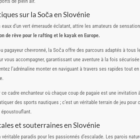
orts de plein air.
iques sur la Soča en Slovénie
s eaux d’un vert émeraude éclatant, attire les amateurs de sensation
on de rêve pour le rafting et le kayak en Europe.
u pagayeur chevronné, la Soča offre des parcours adaptés à tous l
r vous accompagner, garantissant une aventure à la fois sécurisée e
entez l’adrénaline monter en naviguant à travers ses rapides tout en 
e.
 ce cadre enchanteur où chaque coup de pagaie est une invitation à
atiquer des sports nautiques ; c’est un véritable terrain de jeu pour
 époustouflant.
ales et souterraines en Slovénie
n véritable paradis pour les passionnés d’escalade. Les parois nature