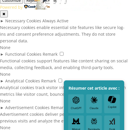
Customize
Reject All
Accept All
Powered by
✖
►
Necessary Cookies
Always Active
Necessary cookies enable essential site features like secure log-
ins and consent preference adjustments. They do not store
personal data.
None
►
Functional Cookies
Remark
Functional cookies support features like content sharing on social
media, collecting feedback, and enabling third-party tools.
None
►
Analytical Cookies
Remark
Analytical cookies track visitor interactions, providing insights on
Résumer cet article avec :
metrics like visitor count, bounce rate, and traffic sources.
None
►
Advertisement Cookies
Remark
Copilot
ChatGPT
Claude
Advertisement cookies deliver personalized ads based on your
previous visits and analyze the effectiveness of ad campaigns.
None
Mistral
Perplexity
Grok