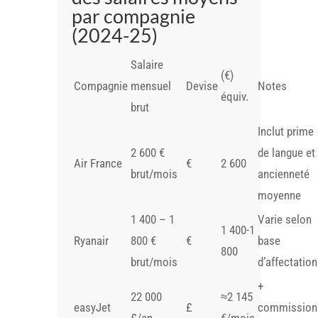
par compagnie
(2024-25)
Salaire
(€)
Compagnie
mensuel
Devise
Notes
équiv.
brut
Inclut prime
2 600 €
de langue et
Air France
€
2 600
brut/mois
ancienneté
moyenne
1 400 – 1
Varie selon
1 400-1
Ryanair
800 €
€
base
800
brut/mois
d’affectation
+
22 000
≈2 145
easyJet
£
commission