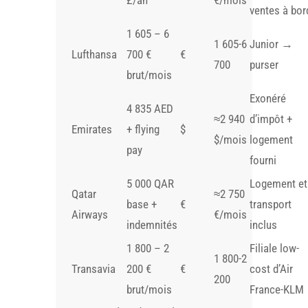
£/an
€/mois
ventes à bor
1 605 – 6
1 605-6
Junior →
Lufthansa
700 €
€
700
purser
brut/mois
Exonéré
4 835 AED
≈2 940
d’impôt +
Emirates
+ flying
$
$/mois
logement
pay
fourni
5 000 QAR
Logement et
Qatar
≈2 750
base +
€
transport
Airways
€/mois
indemnités
inclus
1 800 – 2
Filiale low-
1 800-2
Transavia
200 €
€
cost d’Air
200
brut/mois
France-KLM