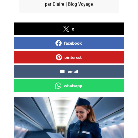
par
Claire
|
Blog Voyage
x
facebook
pinterest
email
whatsapp