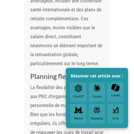
avantageux, incluant une couverture
santé internationale et des plans de
retraite complémentaire. Ces
avantages, moins visibles que le
salaire direct, constituent
néanmoins un élément important de
la rémunération globale,
particulièrement sur le long terme.
Planning flexible
Résumer cet article avec :
La flexibilité des plannings permet
aux PNC d’organiser leur vie
Copilot
ChatGPT
Claude
personnelle de manière originale.
Bien que les horaires soient
Mistral
Perplexity
Grok
irréguliers, ils offrent la possibilité
de regrouper les jours de travail pour