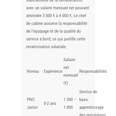
substantielle de la rémunération,
avec un salaire mensuel net pouvant
atteindre 3 000 € à 4 000 €. Le chef
de cabine assume la responsabilité
de l’équipage et de la qualité du
service à bord, ce qui justifie cette
revalorisation salariale.
Salaire
net
Niveau
Expérience
Responsabilités
mensuel
(€)
Service de
PNC
1 500 –
base,
0-2 ans
Junior
1 800
apprentissage
des procédures