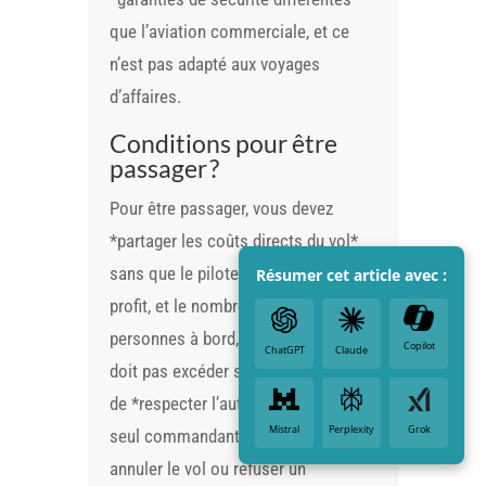
que l’aviation commerciale, et ce
n’est pas adapté aux voyages
d’affaires.
Conditions pour être
passager ?
Pour être passager, vous devez
*partager les coûts directs du vol*
sans que le pilote ne réalise de
Résumer cet article avec :
profit, et le nombre total de
personnes à bord, pilote inclus, ne
Copilot
ChatGPT
Claude
doit pas excéder six. Il est impératif
de *respecter l’autorité du pilote*,
Mistral
Perplexity
Grok
seul commandant de bord, qui peut
annuler le vol ou refuser un