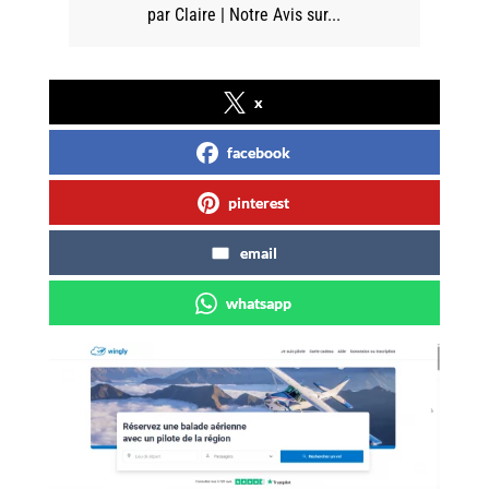
par
Claire
|
Notre Avis sur...
x
facebook
pinterest
email
whatsapp